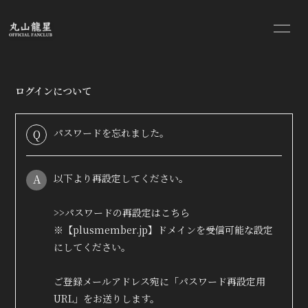
HOME
INFORMATION
ログインについて
SCHEDULE
PROFILE
パスワードを忘れました。
Q
BLOG
MOVIE
RADIO
PHOTO
A
以下より再設定してください。
STREAMING
>>パスワードの再設定はこちら
※【plusmember.jp】ドメインを受信可能な設定
にしてください。
ご登録メールアドレス宛に「パスワード再設定用
URL」をお送りします。