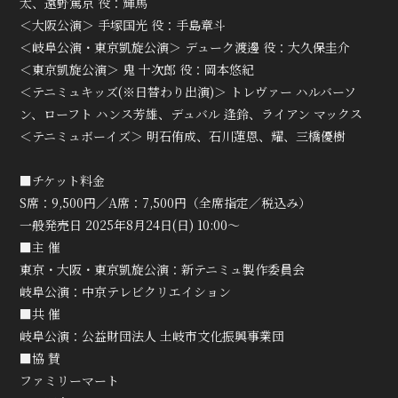
太、遠野篤京 役：輝馬
＜大阪公演＞ 手塚国光 役：手島章斗
＜岐阜公演・東京凱旋公演＞ デューク渡邊 役：大久保圭介
＜東京凱旋公演＞ 鬼 十次郎 役：岡本悠紀
＜テニミュキッズ(※日替わり出演)＞ トレヴァー ハルバーソ
ン、ローフト ハンス芳雄、デュバル 逢鈴、ライアン マックス
＜テニミュボーイズ＞ 明石侑成、石川蓮恩、耀、三橋優樹
■チケット料金
S席：9,500円／A席：7,500円（全席指定／税込み）
一般発売日 2025年8月24日(日) 10:00～
■主 催
東京・大阪・東京凱旋公演：新テニミュ製作委員会
岐阜公演：中京テレビクリエイション
■共 催
岐阜公演：公益財団法人 土岐市文化振興事業団
■協 賛
ファミリーマート