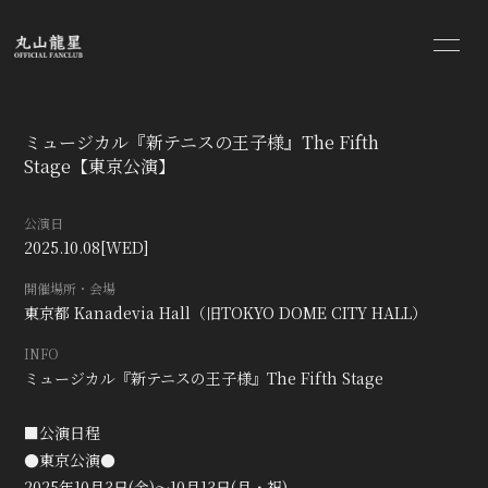
HOME
INFORMATION
ミュージカル『新テニスの王子様』The Fifth
SCHEDULE
PROFILE
Stage【東京公演】
BLOG
MOVIE
公演日
2025.10.08
[WED]
RADIO
PHOTO
開催場所・会場
東京都
Kanadevia Hall（旧TOKYO DOME CITY HALL）
STREAMING
INFO
ミュージカル『新テニスの王子様』The Fifth Stage
■公演日程
●東京公演●
2025年10月3日(金)～10月13日(月・祝)