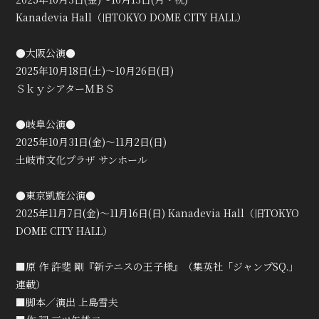
会員登録
ログイン
Kanadevia Hall（旧TOKYO DOME CITY HALL）
●大阪公演●
2025年10月18日(土)～10月26日(日)
ＳｋｙシアターＭＢＳ
●岐阜公演●
2025年10月31日(金)～11月2日(日)
土岐市文化プラザ サンホール
●東京凱旋公演●
2025年11月7日(金)～11月16日(日) Kanadevia Hall（旧TOKYO
DOME CITY HALL）
■原 作 許斐 剛『新テニスの王子様』（集英社「ジャンプSQ.」
連載）
■脚本／演出 上島雪夫