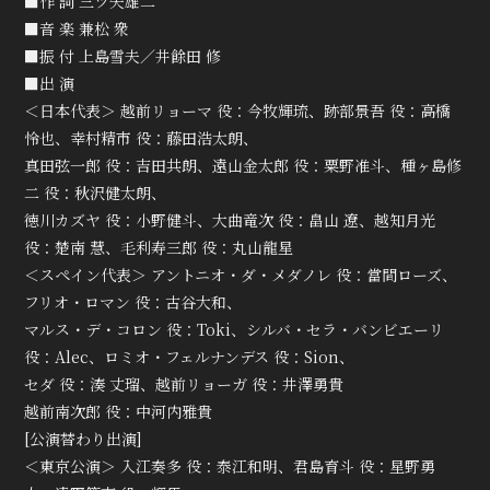
■作 詞 三ツ矢雄二
■音 楽 兼松 衆
■振 付 上島雪夫／井餘田 修
■出 演
＜日本代表＞ 越前リョーマ 役：今牧輝琉、跡部景吾 役：高橋
怜也、幸村精市 役：藤田浩太朗、
真田弦一郎 役：吉田共朗、遠山金太郎 役：粟野准斗、種ヶ島修
二 役：秋沢健太朗、
徳川カズヤ 役：小野健斗、大曲竜次 役：畠山 遼、越知月光
役：楚南 慧、毛利寿三郎 役：丸山龍星
＜スペイン代表＞ アントニオ・ダ・メダノレ 役：當間ローズ、
フリオ・ロマン 役：古谷大和、
マルス・デ・コロン 役：Toki、シルバ・セラ・バンビエーリ
役：Alec、ロミオ・フェルナンデス 役：Sion、
セダ 役：湊 丈瑠、越前リョーガ 役：井澤勇貴
越前南次郎 役：中河内雅貴
[公演替わり出演]
＜東京公演＞ 入江奏多 役：泰江和明、君島育斗 役：星野勇